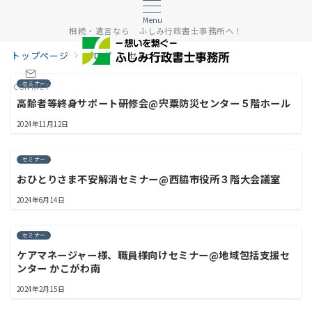
Menu
相続・遺言なら ふしみ行政書士事務所へ！
トップページ
ブログ
セミナー
セミナー
CONTACT
高齢者等終身サポート研修会@宍粟防災センター５階ホール
2024年11月12日
セミナー
おひとりさま不安解消セミナー@西脇市役所３階大会議室
2024年6月14日
セミナー
ケアマネージャー様、職員様向けセミナー@地域包括支援セ
ンター かこがわ南
2024年2月15日