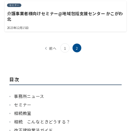
セミナー
介護事業者様向けセミナー@地域包括支援センター かこがわ
北
2023年12月15日
投
前へ
1
2
稿
の
ペ
目次
ー
ジ
事務所ニュース
セミナー
送
相続教室
り
相続 こんなときどうする？
改正建設業法ガイド